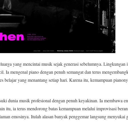
uarga yang mencintai musik sejak generasi sebelumnya. Lingkungan i
ecil. Ia mengenal piano dengan penuh semangat dan terus mengembangka
oses belajar yang menantang setiap hari. Karena itu, kemampuan piano
suki dunia musik profesional dengan penuh keyakinan. Ia membawa e
lain itu, ia terus mendorong batas kemampuan melalui improvisasi berani
laman emosinya. Itulah alasan banyak penggemar langsung menyukai 