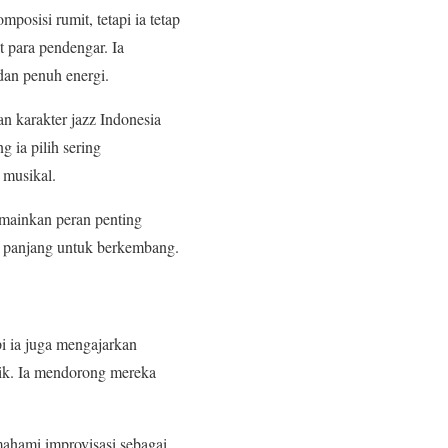
osisi rumit, tetapi ia tetap
t para pendengar. Ia
dan penuh energi.
n karakter jazz Indonesia
 ia pilih sering
 musikal.
emainkan peran penting
 panjang untuk berkembang.
i ia juga mengajarkan
usik. Ia mendorong mereka
ahami improvisasi sebagai