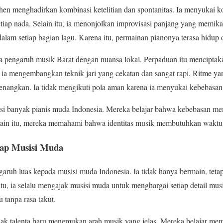
n menghadirkan kombinasi ketelitian dan spontanitas. Ia menyukai komp
tiap nada. Selain itu, ia menonjolkan improvisasi panjang yang memika
am setiap bagian lagu. Karena itu, permainan pianonya terasa hidup 
 pengaruh musik Barat dengan nuansa lokal. Perpaduan itu menciptaka
, ia mengembangkan teknik jari yang cekatan dan sangat rapi. Ritme yang
nangkan. Ia tidak mengikuti pola aman karena ia menyukai kebebasan
rasi banyak pianis muda Indonesia. Mereka belajar bahwa kebebasan m
lain itu, mereka memahami bahwa identitas musik membutuhkan waktu
dap Musisi Muda
uh luas kepada musisi muda Indonesia. Ia tidak hanya bermain, tetap
 itu, ia selalu mengajak musisi muda untuk menghargai setiap detail m
 tanpa rasa takut.
ak talenta baru menemukan arah musik yang jelas. Mereka belajar mem