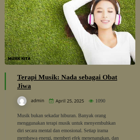
Terapi Musik: Nada sebagai Obat
Jiwa
admin
April 25, 2025
1090
Musik bukan sekadar hiburan. Banyak orang
menggunakan terapi musik untuk menyembuhkan
diri secara mental dan emosional. Setiap irama
membawa energi, memberi efek menenangkan, dan