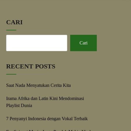
CARI
Cari
RECENT POSTS
Saat Nada Menyatukan Cerita Kita
Irama Afrika dan Latin Kini Mendominasi
Playlist Dunia
7 Penyanyi Indonesia dengan Vokal Terbaik