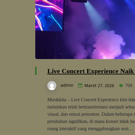
Live Concert Experience Naik 
admin
Maret 27, 2026
769
Musikkita – Live Concert Experience kini tid
melainkan telah bertransformasi menjadi seb
visual, dan emosi penonton. Dalam beberapa t
perubahan signifikan, di mana konser tidak ha
ruang interaktif yang menggabungkan seni…