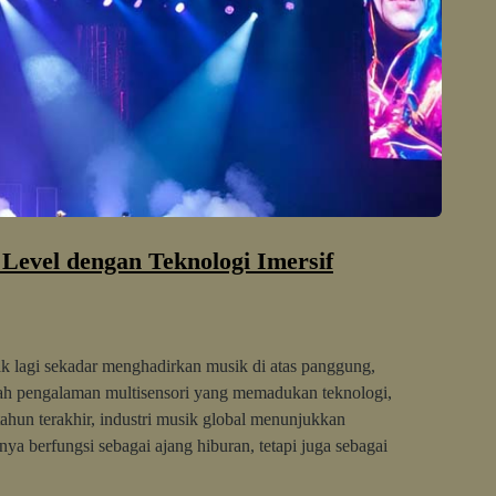
Level dengan Teknologi Imersif
ak lagi sekadar menghadirkan musik di atas panggung,
uah pengalaman multisensori yang memadukan teknologi,
ahun terakhir, industri musik global menunjukkan
nya berfungsi sebagai ajang hiburan, tetapi juga sebagai