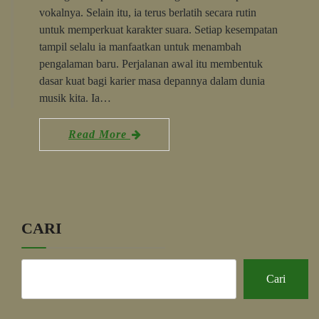
vokalnya. Selain itu, ia terus berlatih secara rutin
untuk memperkuat karakter suara. Setiap kesempatan
tampil selalu ia manfaatkan untuk menambah
pengalaman baru. Perjalanan awal itu membentuk
dasar kuat bagi karier masa depannya dalam dunia
musik kita. Ia…
Read More
CARI
Cari