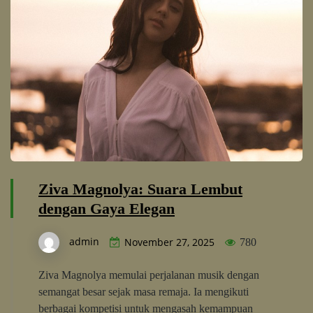
Ziva Magnolya: Suara Lembut
dengan Gaya Elegan
admin
November 27, 2025
780
Ziva Magnolya memulai perjalanan musik dengan
semangat besar sejak masa remaja. Ia mengikuti
berbagai kompetisi untuk mengasah kemampuan