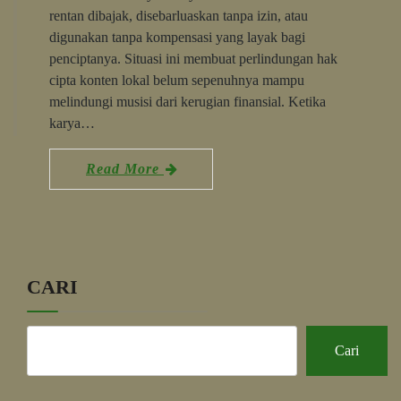
rentan dibajak, disebarluaskan tanpa izin, atau
digunakan tanpa kompensasi yang layak bagi
penciptanya. Situasi ini membuat perlindungan hak
cipta konten lokal belum sepenuhnya mampu
melindungi musisi dari kerugian finansial. Ketika
karya…
Read More
CARI
Cari