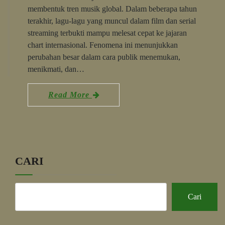
membentuk tren musik global. Dalam beberapa tahun
terakhir, lagu-lagu yang muncul dalam film dan serial
streaming terbukti mampu melesat cepat ke jajaran
chart internasional. Fenomena ini menunjukkan
perubahan besar dalam cara publik menemukan,
menikmati, dan…
Read More
CARI
Cari