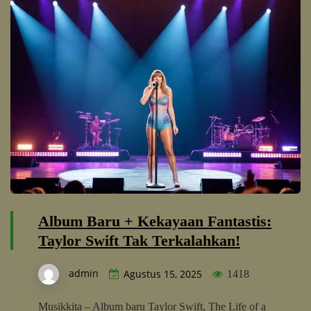
Album Baru + Kekayaan Fantastis:
Taylor Swift Tak Terkalahkan!
admin
Agustus 15, 2025
1418
Musikkita – Album baru Taylor Swift, The Life of a