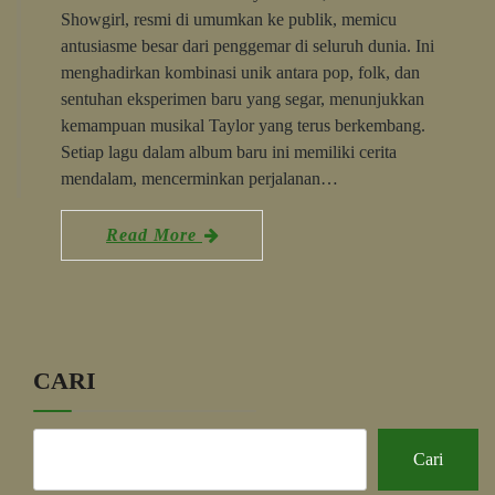
Showgirl, resmi di umumkan ke publik, memicu
antusiasme besar dari penggemar di seluruh dunia. Ini
menghadirkan kombinasi unik antara pop, folk, dan
sentuhan eksperimen baru yang segar, menunjukkan
kemampuan musikal Taylor yang terus berkembang.
Setiap lagu dalam album baru ini memiliki cerita
mendalam, mencerminkan perjalanan…
Read More
CARI
Cari