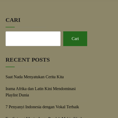
CARI
Cari
RECENT POSTS
Saat Nada Menyatukan Cerita Kita
Irama Afrika dan Latin Kini Mendominasi
Playlist Dunia
7 Penyanyi Indonesia dengan Vokal Terbaik