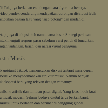
kTok juga berkaitan erat dengan cara algoritma bekerja.
video pendek cenderung mendapatkan dorongan distribusi lebih
enciptakan bagian lagu yang “siap potong” dan mudah di
etapi juga di adopsi oleh nama-nama besar. Strategi perilisan
 untuk menguji respons pasar sebelum versi penuh di luncurkan.
ngan tantangan, tarian, dan narasi visual pengguna.
stri Musik
 di Panggung TikTok memunculkan diskusi tentang masa depan
ek berisiko menyederhanakan struktur musik. Namun banyak
tuk ekspresi baru yang relevan dengan zamannya.
alisme artistik dan tuntutan pasar digital. Yang jelas, hook kuat
ru musik modern. Selama budaya digital terus berkembang,
n musisi untuk bertahan dan bersinar di panggung global.